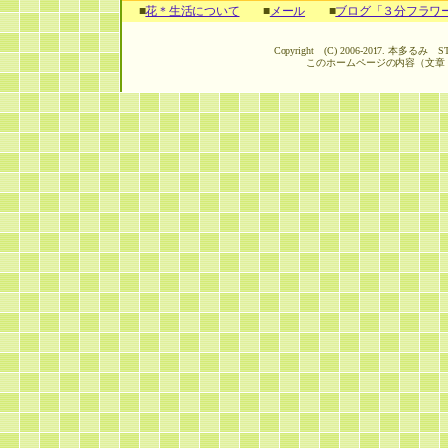
■
花＊生活について
■
メール
■
ブログ「３分フラワ
Copyright (C) 2006-2017. 本多るみ ST
このホームページの内容（文章