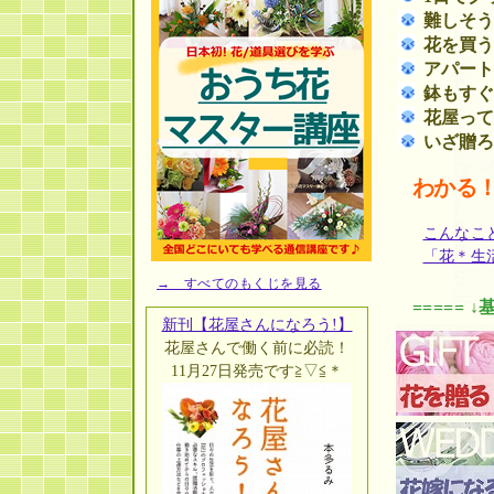
難しそ
花を買
アパー
鉢もす
花屋っ
いざ贈
わかる！
こんなこ
「花＊生
→ すべてのもくじを見る
===== 
新刊【花屋さんになろう!】
花屋さんで働く前に必読！
11月27日発売です≧▽≦＊