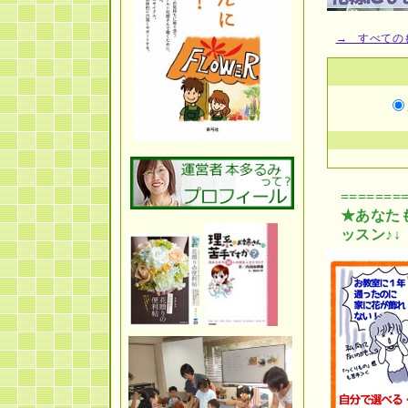
→ すべての
=======
★あなた
ッスン♪↓