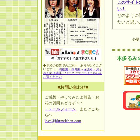
このサイト
い！
どのように
たいと思い
必要
本多るみ
◆学校の授業でのご利用 ありがとうござ
います！
幼稚園・保育園～保護者・お子
さん向け講座・ワークについてはこちらを
ご覧ください
■お問い合わせ■
ご感想・やってみたよ報告・お
花の質問もどうぞ＾＾
・メールフォーム
またはこち
らへ
love@blumeleben.com