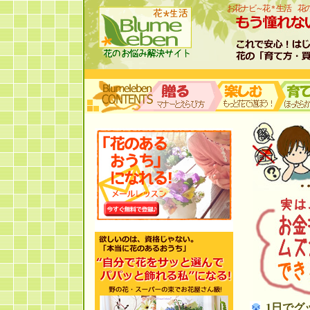
お花ナビ～花＊生活 花
1日で