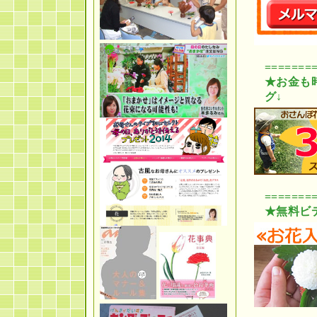
=======
★お金も
グ↓
=======
★無料ビ