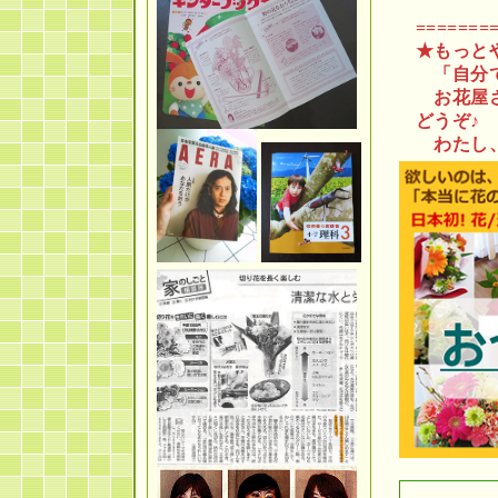
=======
★もっと
「自分で
お花屋さ
どうぞ♪
わたし、